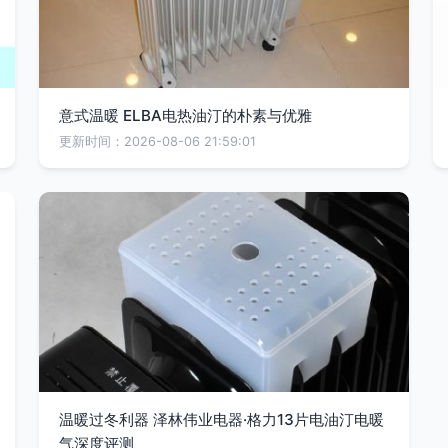
意式温暖 ELBA电热油汀的朴素与优雅
更新时间：2026-08-06 21:59:01
温暖过冬利器 泽林伟业电器·格力13片电油汀电暖
气深度评测